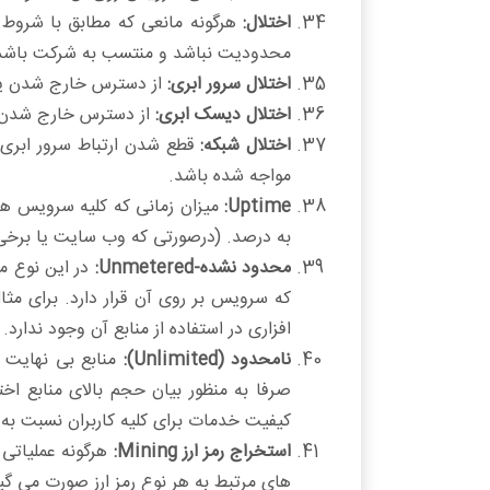
اختلال:
هرگونه مانعی که مطابق با شروط ا
محدودیت نباشد و منتسب به شرکت باشد، 
اختلال سرور ابری:
از دسترس خارج شدن یا 
اختلال دیسک ابری:
از دسترس خارج شدن ب
اختلال شبکه:
قطع شدن ارتباط سرور ابری ب
مواجه شده باشد.
Uptime:
میزان زمانی که کلیه سرویس ه
به درصد. (درصورتی که وب سایت یا برخی ا
محدود نشده-Unmetered:
در این نوع م
افزاری در استفاده از منابع آن وجود ندارد.
نامحدود (Unlimited):
منابع بی نهایت 
صرفا به منظور بیان حجم بالای منابع 
کیفیت خدمات برای کلیه کاربران نسبت به 
استخراج رمز ارز Mining:
های مرتبط به هر نوع رمز ارز صورت می گی