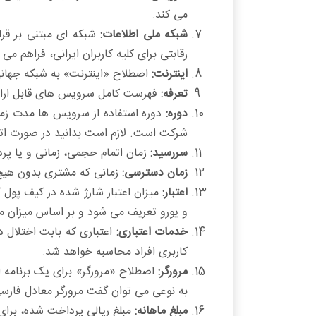
می کند.
شبکه ملی اطلاعات:
رقابتی برای کلیه کاربران ایرانی، فراهم م
اینترنت:
اصطلاح «اینترنت» به شبکه جهانی رایانه ها که با استفا
تعرفه:
فهرست کامل سرویس های قابل ارائه
دوره:
دوره استفاده از سرویس ها مدت زما
شرکت است. لازم است بدانید در صورت اتمام
سررسید:
زمان اتمام حجمی، زمانی و یا پر
زمان دسترسی:
زمانی که مشتری بدون هیچ 
اعتبار:
میزان اعتبار شارژ شده در کیف پول کا
و یورو تعریف می شود و بر اساس میزان م
خدمات اعتباری:
اعتباری که بابت اختلال
کاربری افراد محاسبه خواهد شد.
مرورگر:
اصطلاح «مرورگر» برای یک برنامه 
به نوعی می توان گفت مرورگر معادل فارسی واژه wser
مبلغ ماهانه:
مبلغ ریالی پرداخت شده، برای هر دوره ۳۰ روزه یک سرویس فعال «مبلغ م