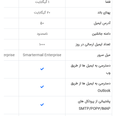
فضا
1 گیگابایت
5 گیگابایت
پهنای باند
20 گیگابایت
50 گیگابایت
آدرس ایمیل
50
دامنه جانشین
نامحدود
ن
تعداد ایمیل ارسالی در روز
1000
میل سرور
Smartermail Enterprise
nterprise
دسترسی به ایمیل ها از طریق
وب
دسترسی به ایمیل ها از طریق
Outlook
پشتیبانی از پروتکل های
SMTP/POP3/IMAP