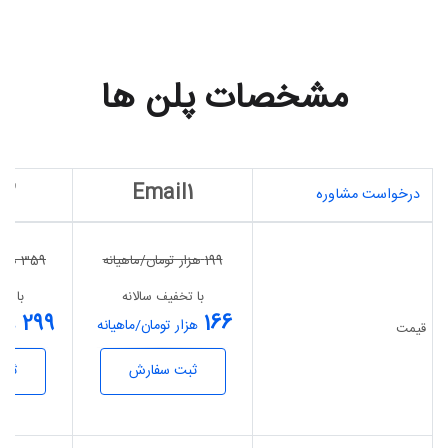
مشخصات پلن ها
l2
Email1
درخواست مشاوره
199
هزار تومان/ماهیانه
359
هزار
با تخفیف سالانه
با تخ
299
166
هزار تومان/ماهیانه
هزا
قیمت
ثبت سفارش
ثبت