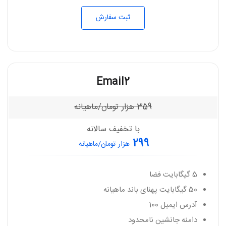
ثبت سفارش
Email2
359
هزار تومان/ماهیانه
با تخفیف سالانه
299
هزار تومان/ماهیانه
5 گیگابایت فضا
50 گیگابایت پهنای باند ماهیانه
آدرس ایمیل 100
دامنه جانشین نامحدود