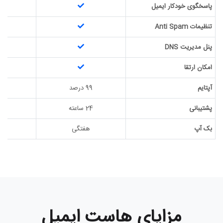
پاسخگوی خودکار ایمیل
تنظیمات Anti Spam
پنل مدیریت DNS
امکان ارتقا
آپتایم
99 درصد
99 
پشتیبانی
24 ساعته
24 س
بک آپ
هفتگی
ه
مزایای هاست ایمیل