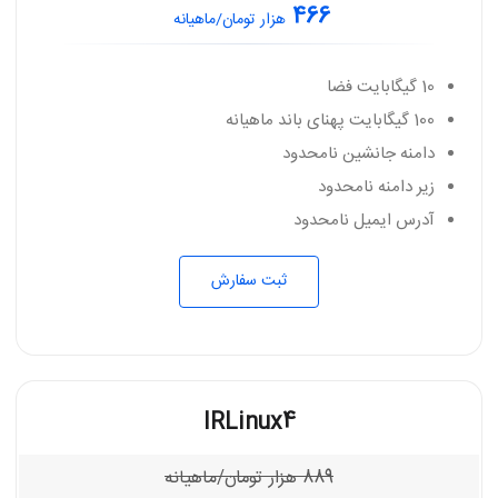
466
هزار تومان/ماهیانه
10 گیگابایت فضا
100 گیگابایت پهنای باند ماهیانه
دامنه جانشین نامحدود
زیر دامنه نامحدود
آدرس ایمیل نامحدود
ثبت سفارش
IRLinux4
889
هزار تومان/ماهیانه