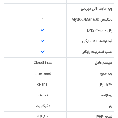
وب سایت قابل میزبانی
1
دیتابیس MySQL/MariaDB
1
پنل مدیریت DNS
گواهینامه SSL رایگان
نصب اسکریپت رایگان
سیستم عامل
CloudLinux
nux
وب سرور
Litespeed
ed
کنترل پنل
cPanel
l
پردازنده
1 هسته
1 ه
رم
1 گیگابایت
1 گیگابایت
نسخه PHP
7.4-8.3
3