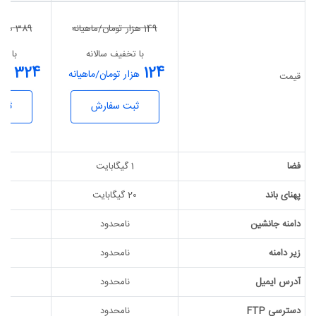
149
هزار تومان/ماهیانه
389
هزار
با تخفیف سالانه
با تخ
324
124
هزار تومان/ماهیانه
هزا
قیمت
ثبت سفارش
ثبت
فضا
1 گیگابایت
5 گیگابایت
پهنای باند
20 گیگابایت
50 گیگابایت
دامنه جانشین
نامحدود
ن
زیر دامنه
نامحدود
ن
آدرس ایمیل
نامحدود
ن
دسترسی FTP
نامحدود
ن