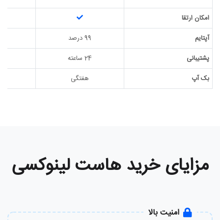
امکان ارتقا
آپتایم
99 درصد
99 
پشتیبانی
24 ساعته
24 س
بک آپ
هفتگی
ه
مزایای خرید هاست لینوکسی
امنیت بالا