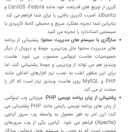
گیری از توزیع های قدرتمند خود مانند CentOS ،Fedora و
Ubuntu، امنیت کاربری بالایی را برای شما فراهم می کند.
بنابراین شما تجربه عملکرد سریع و محیطی کاملا کاربردی با
سیستمی استاندارد را تجربه می کنید.
سازگاری با سیستم های مدیریت محتوا:
پشتیبانی از برنامه
های مدیریت محتوا مثل وردپرس، جوملا و دروپال از دیگر
خصوصیات هاست لینوکس محسوب می شود. هاست
ویندوز هم می تواند از وردپرس و جوملا پشتیبانی کند، اما
برای این منظور اغلب به نصب نرم افزارهای اضافی مانند
PHP و MySQL روی هاست ویندوز نیاز است که کار را
سخت تر می کند.
پشتیبانی از زبان برنامه نویسی PHP:
میزبانی وب لینوکس
از زبان های برنامه نویسی رایجی مانند PHP پشتیبانی می
کند؛ این امر به طور معمول به واسطه وب سرور آپاچی
(Apache) فراهم می شود. آپاچی یکی از وب سرورهای
محبوب است که به خوبی با سیستم عامل لینوکس سازگار