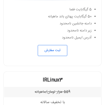
5 گیگابایت فضا
50 گیگابایت پهنای باند ماهیانه
دامنه جانشین نامحدود
زیر دامنه نامحدود
آدرس ایمیل نامحدود
ثبت سفارش
IRLinux3
559
هزار تومان/ماهیانه
با تخفیف سالانه