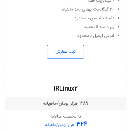
1 گیگابایت فضا
20 گیگابایت پهنای باند ماهیانه
دامنه جانشین نامحدود
زیر دامنه نامحدود
آدرس ایمیل نامحدود
ثبت سفارش
IRLinux2
389
هزار تومان/ماهیانه
با تخفیف سالانه
324
هزار تومان/ماهیانه