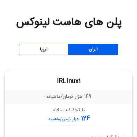
پلن های هاست لینوکس
ایران
اروپا
IRLinux1
149
هزار تومان/ماهیانه
با تخفیف سالانه
124
هزار تومان/ماهیانه