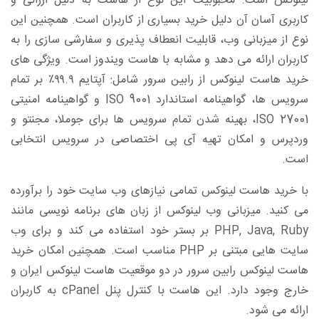
لینوکس است. محبوبیت این نوع از هاست به دلیل ارزانی و
کاربری آسان آن دلیل خرید بسیاری از کاربران است. همچنین این
نوع از میزبانی وب، قابلیت انعطاف پذیری و سفارشی سازی را به
کاربران ارائه می دهد و مشابه با هاست ویندوز است. ویژگی های
خرید هاست لینوکس از رابین سرور شامل: آپتایم ۹۹.۹٪ بر تمام
سرویس ها، گواهینامه استاندارد ISO 9001 و گواهینامه امنیتی
ISO 27001، بهینه شدن تمام سرویس ها برای جوملا، مجنتو و
وردپرس و امکان تهیه آی پی اختصاصی در سرویس انتخابی
است.
با خرید هاست لینوکس تمامی نیازهای وب سایت خود را برآورده
می کنید. میزبانی وب لینوکس از زبان های برنامه نویسی مانند
PHP, Java, Ruby بر بستر خود استفاده می کند و برای وب
سایت هایی مبتنی بر PHP مناسب است. همچنین امکان خرید
هاست لینوکس رابین سرور در دو موقعیت هاست لینوکس ایران و
خارج وجود دارد. این هاست با کنترل پنل cPanel به کاربران
ارائه می شود.