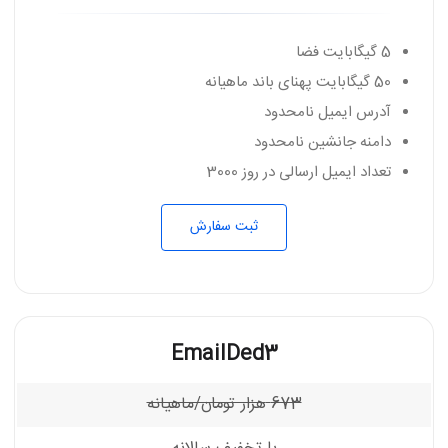
5 گیگابایت فضا
50 گیگابایت پهنای باند ماهیانه
آدرس ایمیل نامحدود
دامنه جانشین نامحدود
تعداد ایمیل ارسالی در روز 3000
ثبت سفارش
EmailDed3
673
هزار تومان/ماهیانه