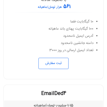
با تخفیف سالانه
561
هزار تومان/ماهیانه
10 گیگابایت فضا
100 گیگابایت پهنای باند ماهیانه
آدرس ایمیل نامحدود
دامنه جانشین نامحدود
تعداد ایمیل ارسالی در روز 3000
ثبت سفارش
EmailDed4
1.15
میلیون تومان/ماهیانه