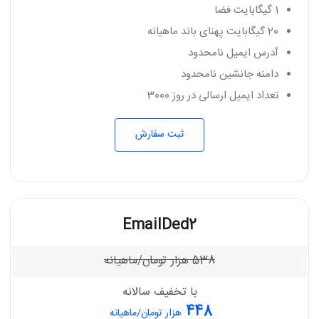
1 گیگابایت فضا
20 گیگابایت پهنای باند ماهیانه
آدرس ایمیل نامحدود
دامنه جانشین نامحدود
تعداد ایمیل ارسالی در روز 3000
ثبت سفارش
EmailDed2
538
هزار تومان/ماهیانه
با تخفیف سالانه
448
هزار تومان/ماهیانه