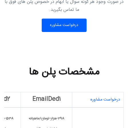
در صورت وجود هر گونه سوال یا ابهام در خصوص پلن های فوق با
ما تماس بگیرید.
درخواست مشاوره
مشخصات پلن ها
ed2
EmailDed1
درخواست مشاوره
298
هزار تومان/ماهیانه
538
هزار