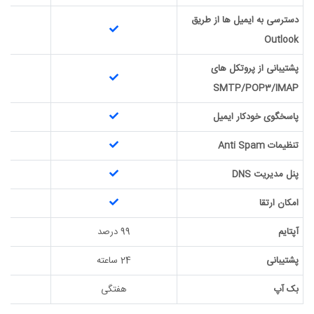
دسترسی به ایمیل ها از طریق
Outlook
پشتیبانی از پروتکل های
SMTP/POP3/IMAP
پاسخگوی خودکار ایمیل
تنظیمات Anti Spam
پنل مدیریت DNS
امکان ارتقا
آپتایم
99 درصد
99 
پشتیبانی
24 ساعته
24 س
بک آپ
هفتگی
ه