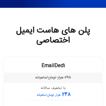
پلن های هاست ایمیل
اختصاصی
EmailDed1
298
هزار تومان/ماهیانه
با تخفیف سالانه
248
هزار تومان/ماهیانه