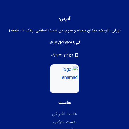
آدرس:
تهران، نارمک، میدان پنجاه و سوم، بن بست اسلامی، پلاک 10، طبقه 1
02177497238
09127211451
هاست
هاست اشتراکی
هاست لینوکس