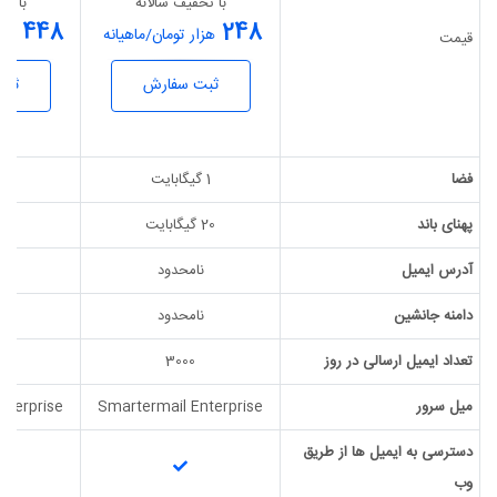
با تخفیف سالانه
با تخ
448
248
هزار تومان/ماهیانه
هزا
قیمت
ثبت سفارش
ثبت
فضا
1 گیگابایت
5 گیگابایت
پهنای باند
20 گیگابایت
50 گیگابایت
آدرس ایمیل
نامحدود
ن
دامنه جانشین
نامحدود
ن
تعداد ایمیل ارسالی در روز
3000
میل سرور
Smartermail Enterprise
nterprise
دسترسی به ایمیل ها از طریق
وب