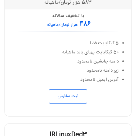
583
هزار تومان/ماهیانه
با تخفیف سالانه
486
هزار تومان/ماهیانه
5 گیگابایت فضا
50 گیگابایت پهنای باند ماهیانه
دامنه جانشین نامحدود
زیر دامنه نامحدود
آدرس ایمیل نامحدود
ثبت سفارش
IRLinuxDed3