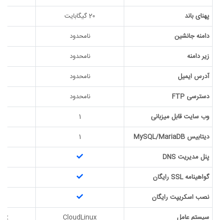
پهنای باند
20 گیگابایت
50 گیگابایت
دامنه جانشین
نامحدود
ن
زیر دامنه
نامحدود
ن
آدرس ایمیل
نامحدود
ن
دسترسی FTP
نامحدود
ن
وب سایت قابل میزبانی
1
دیتابیس MySQL/MariaDB
1
پنل مدیریت DNS
گواهینامه SSL رایگان
نصب اسکریپت رایگان
سیستم عامل
CloudLinux
nux