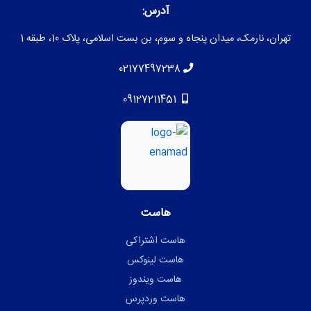
آدرس:
تهران، نارمک، میدان پنجاه و سوم، بن بست اسلامی، پلاک 10، طبقه 1
02177497238
09127211451
هاست
هاست اشتراکی
هاست لینوکس
هاست ویندوز
هاست وردپرس