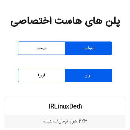
پلن های هاست اختصاصی
لینوکس
ویندوز
ایران
اروپا
IRLinuxDed1
223
هزار تومان/ماهیانه