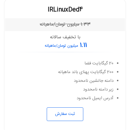
IRLinuxDed4
1.33
میلیون تومان/ماهیانه
با تخفیف سالانه
1.11
میلیون تومان/ماهیانه
20 گیگابایت فضا
200 گیگابایت پهنای باند ماهیانه
دامنه جانشین نامحدود
زیر دامنه نامحدود
آدرس ایمیل نامحدود
ثبت سفارش