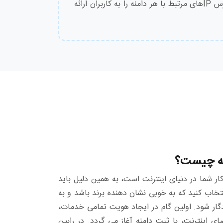
های DNS می باشند که آدرس IPهای مرتبط با هر دامنه را به کاربران ارائه
3,240,000
تومان
8,650,000
تومان
7,430,000
تومان
6,750,000
تومان
11,340,000
تومان
13,240,000
تومان
نه چیست؟
ار شما در دنیای اینترنت است، به همین دلیل باید
تخاب کنید که به خوبی نشان دهنده برند باشد و به
گار شود. اولین گام در ایجاد هویت تمامی خدمات،
اینترنت، با ثبت دامنه آغاز می گردد. در رابین