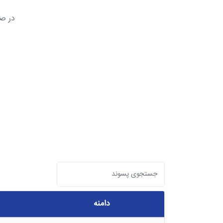
در صو
دامنه