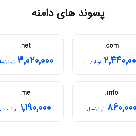
پسوند های دامنه
.net
.com
3,020,000
2,440,0
تومان/سال
تومان/سا
.me
.info
1,190,000
860,00
تومان/سال
تومان/سال