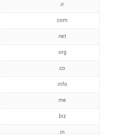
.ir
.com
.net
.org
.co
.info
.me
.biz
.in