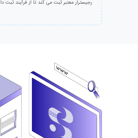
رجیسترار معتبر ثبت می کند تا از فرآیند ثبت دا
.sbs
.shop
.site
.space
.store
.tech
.tr
.web.tr