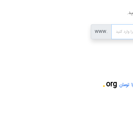
ید.
www.
.
org
ن