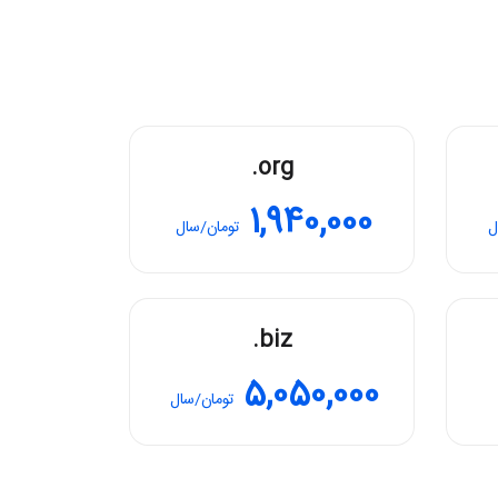
.org
1,940,000
ل
تومان/سال
.biz
5,050,000
تومان/سال