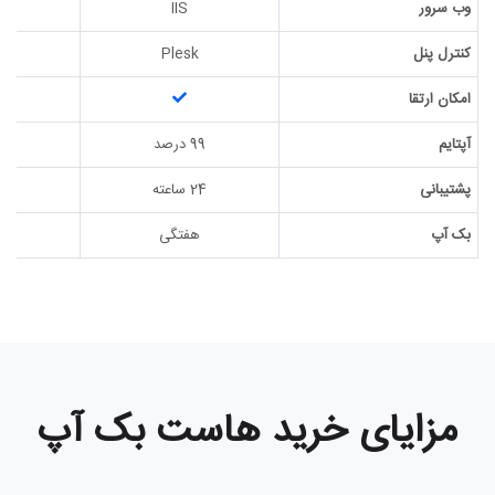
وب سرور
IIS
کنترل پنل
Plesk
امکان ارتقا
آپتایم
99 درصد
99 
پشتیبانی
24 ساعته
24 س
بک آپ
هفتگی
ه
مزایای خرید هاست بک آپ