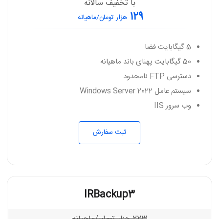
با تخفیف سالانه
129
هزار تومان/ماهیانه
5 گیگابایت فضا
50 گیگابایت پهنای باند ماهیانه
دسترسی FTP نامحدود
سیستم عامل Windows Server 2022
وب سرور IIS
ثبت سفارش
IRBackup3