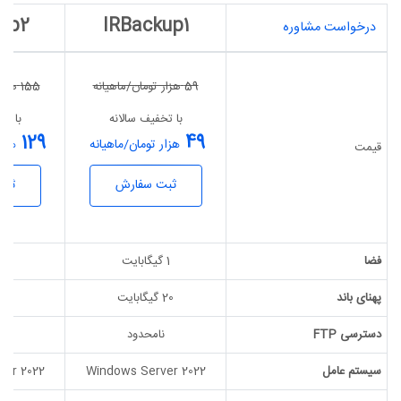
up2
IRBackup1
درخواست مشاوره
59
هزار تومان/ماهیانه
155
هزار
با تخفیف سالانه
با تخ
129
49
هزار تومان/ماهیانه
هزار
قیمت
ثبت سفارش
ثبت
فضا
1 گیگابایت
5 گیگابایت
پهنای باند
20 گیگابایت
50 گیگابایت
دسترسی FTP
نامحدود
ن
سیستم عامل
Windows Server 2022
ver 2022