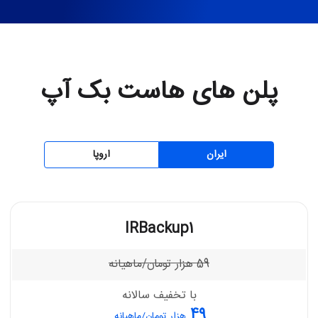
پلن های هاست بک آپ
ایران
اروپا
IRBackup1
59
هزار تومان/ماهیانه
با تخفیف سالانه
49
هزار تومان/ماهیانه