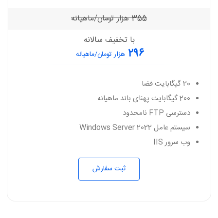
355
هزار تومان/ماهیانه
با تخفیف سالانه
296
هزار تومان/ماهیانه
20 گیگابایت فضا
200 گیگابایت پهنای باند ماهیانه
دسترسی FTP نامحدود
سیستم عامل Windows Server 2022
وب سرور IIS
ثبت سفارش