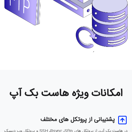
امکانات ویژه هاست بک آپ
پشتیبانی از پروتکل های مختلف
در هاست بک آپ، از پروتکل های SSH ،Rsync ،Sftp و پروتکل وب دیسک