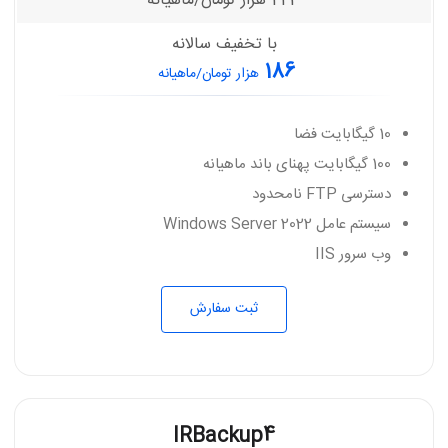
223
هزار تومان/ماهیانه
با تخفیف سالانه
186
هزار تومان/ماهیانه
10 گیگابایت فضا
100 گیگابایت پهنای باند ماهیانه
دسترسی FTP نامحدود
سیستم عامل Windows Server 2022
وب سرور IIS
ثبت سفارش
IRBackup4