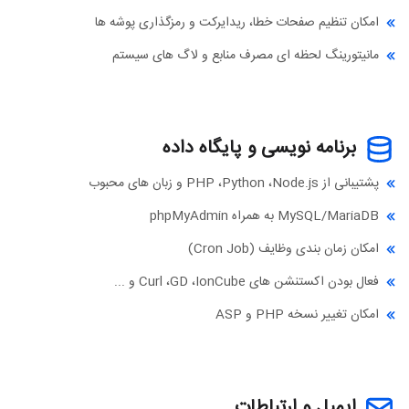
امکان تنظیم صفحات خطا، ریدایرکت و رمزگذاری پوشه ها
مانیتورینگ لحظه ای مصرف منابع و لاگ های سیستم
برنامه نویسی و پایگاه داده
پشتیبانی از PHP ،Python ،Node.js و زبان های محبوب
MySQL/MariaDB به همراه phpMyAdmin
امکان زمان بندی وظایف (Cron Job)
فعال بودن اکستنشن های Curl ،GD ،IonCube و ...
امکان تغییر نسخه PHP و ASP
ایمیل و ارتباطات