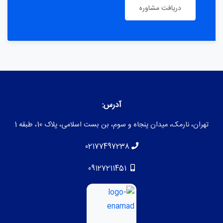
دریافت مشاوره
آدرس:
تهران، نارمک، میدان پنجاه و سوم، بن بست اسلامی، پلاک 10، طبقه 1
02177497238
09127211451